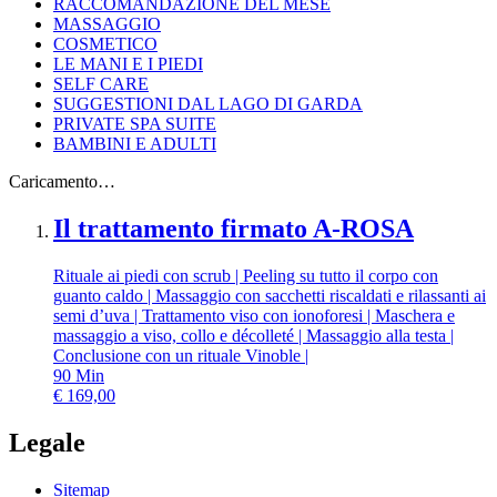
RACCOMANDAZIONE DEL MESE
MASSAGGIO
COSMETICO
LE MANI E I PIEDI
SELF CARE
SUGGESTIONI DAL LAGO DI GARDA
PRIVATE SPA SUITE
BAMBINI E ADULTI
Caricamento…
Il trattamento firmato A-ROSA
Rituale ai piedi con scrub | Peeling su tutto il corpo con
guanto caldo | Massaggio con sacchetti riscaldati e rilassanti ai
semi d’uva | Trattamento viso con ionoforesi | Maschera e
massaggio a viso, collo e décolleté | Massaggio alla testa |
Conclusione con un rituale Vinoble |
90
Min
€
169,00
Legale
Sitemap