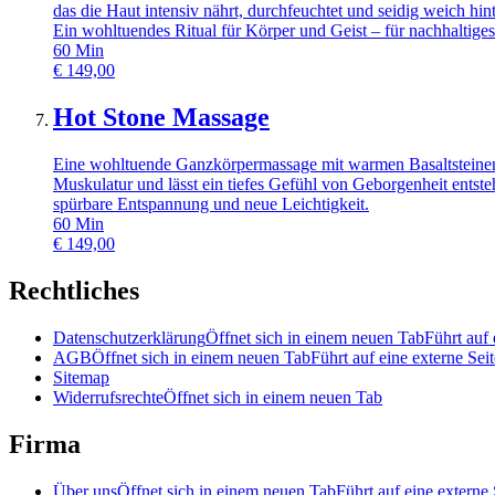
das die Haut intensiv nährt, durchfeuchtet und seidig weich 
Ein wohltuendes Ritual für Körper und Geist – für nachhaltige
60
Min
€
149,00
Hot Stone Massage
Eine wohltuende Ganzkörpermassage mit warmen Basaltsteinen,
Muskulatur und lässt ein tiefes Gefühl von Geborgenheit entst
spürbare Entspannung und neue Leichtigkeit.
60
Min
€
149,00
Rechtliches
Datenschutzerklärung
Öffnet sich in einem neuen Tab
Führt auf 
AGB
Öffnet sich in einem neuen Tab
Führt auf eine externe Seit
Sitemap
Widerrufsrechte
Öffnet sich in einem neuen Tab
Firma
Über uns
Öffnet sich in einem neuen Tab
Führt auf eine externe 