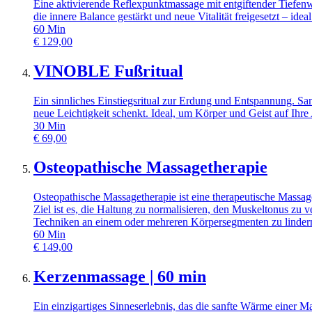
Eine aktivierende Reflexpunktmassage mit entgiftender Tiefen
die innere Balance gestärkt und neue Vitalität freigesetzt – ide
60
Min
€
129,00
VINOBLE Fußritual
Ein sinnliches Einstiegsritual zur Erdung und Entspannung. Sa
neue Leichtigkeit schenkt. Ideal, um Körper und Geist auf Ih
30
Min
€
69,00
Osteopathische Massagetherapie
Osteopathische Massagetherapie ist eine therapeutische Massaget
Ziel ist es, die Haltung zu normalisieren, den Muskeltonus zu
Techniken an einem oder mehreren Körpersegmenten zu linder
60
Min
€
149,00
Kerzenmassage | 60 min
Ein einzigartiges Sinneserlebnis, das die sanfte Wärme einer 