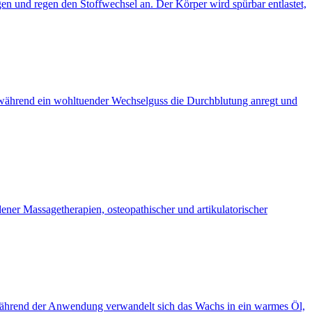
n und regen den Stoffwechsel an. Der Körper wird spürbar entlastet,
t, während ein wohltuender Wechselguss die Durchblutung anregt und
ner Massagetherapien, osteopathischer und artikulatorischer
t. Während der Anwendung verwandelt sich das Wachs in ein warmes Öl,