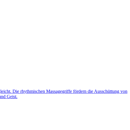
eicht. Die rhythmischen Massagegriffe fördern die Ausschüttung von
nd Geist.