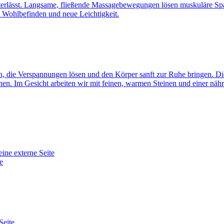
hinterlässt. Langsame, fließende Massagebewegungen lösen muskuläre S
s Wohlbefinden und neue Leichtigkeit.
 die Verspannungen lösen und den Körper sanft zur Ruhe bringen. Di
ehen. Im Gesicht arbeiten wir mit feinen, warmen Steinen und einer nä
eine externe Seite
e
Seite