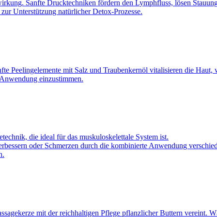
wirkung. Sanfte Drucktechniken fördern den Lymphfluss, lösen Stauunge
al zur Unterstützung natürlicher Detox-Prozesse.
nfte Peelingelemente mit Salz und Traubenkernöl vitalisieren die Hau
re Anwendung einzustimmen.
echnik, die ideal für das muskuloskelettale System ist.
 verbessern oder Schmerzen durch die kombinierte Anwendung verschiede
n.
Massagekerze mit der reichhaltigen Pflege pflanzlicher Buttern verein