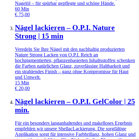
Nagelöl – für spürbar gepflegte und schöne Hände.
60
Min
€
75,00
Nägel lackieren – O.P.I. Nature
Strong | 15 min
Veredeln Sie Ihre Nägel mit den nachhaltig produzierten
Nature Strong Lacken von O.P.I. Reich an
hochpigmentierten, pflanzenbasierten Inhaltsstoffen schenken
die Farben natürlichen Glanz, zuverlässige Haltbarkeit und
ein strahlendes Finish – ganz ohne Kompromisse für Haut
und Umwelt.
15
Min
€
20,00
Nägel lackieren – O.P.I. GelColor | 25
min.
Für ein besonders langanhaltendes und makelloses Ergebnis
empfehlen wir unsere ShellacLackierung. Die sorgfältige
Applikation sorgt für intensive Farbbrillanz, hohen Glanz und