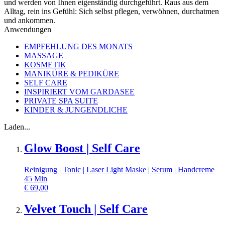
und werden von Ihnen eigenständig durchgeführt. Raus aus dem
Alltag, rein ins Gefühl: Sich selbst pflegen, verwöhnen, durchatmen
und ankommen.
Anwendungen
EMPFEHLUNG DES MONATS
MASSAGE
KOSMETIK
MANIKÜRE & PEDIKÜRE
SELF CARE
INSPIRIERT VOM GARDASEE
PRIVATE SPA SUITE
KINDER & JUNGENDLICHE
Laden...
Glow Boost | Self Care
Reinigung | Tonic | Laser Light Maske | Serum | Handcreme
45
Min
€
69,00
Velvet Touch | Self Care