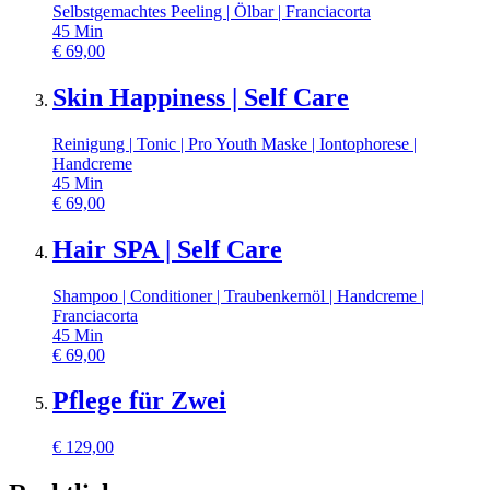
Selbstgemachtes Peeling | Ölbar | Franciacorta
45
Min
€
69,00
Skin Happiness | Self Care
Reinigung | Tonic | Pro Youth Maske | Iontophorese |
Handcreme
45
Min
€
69,00
Hair SPA | Self Care
Shampoo | Conditioner | Traubenkernöl | Handcreme |
Franciacorta
45
Min
€
69,00
Pflege für Zwei
€
129,00