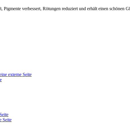
ft, Pigmente verbessert, Rötungen reduziert und erhält einen schönen 
eine externe Seite
e
Seite
e Seite