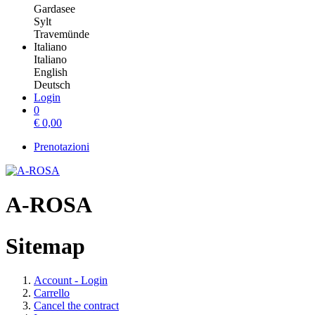
Gardasee
Sylt
Travemünde
Italiano
Italiano
English
Deutsch
Login
0
€
0,00
Prenotazioni
A-ROSA
Sitemap
Account - Login
Carrello
Cancel the contract