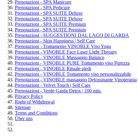
Prenotazioni - SPA Manicure
Prenotazioni - SPA Pedicure
Prenotazioni - SPA SUITE Deluxe
Prenotazioni - SPA SUITE Deluxe
Prenotazioni - SPA SUITE Premium
Prenotazioni - SPA SUITE Premium
Prenotazioni - SUGGESTIONI DAL LAGO DI GARDA
Prenotazioni - Skin Happiness | Self Care
Prenotazioni - Trattamento VINOBLE Viso Yoga
Prenotazioni - VINOBLE Face Laser Light Therapy
Prenotazioni - VINOBLE Massaggio Balance
Prenotazioni - VINOBLE PURE Trattamento viso Purezza
Prenotazioni - VINOBLE Rituale piedi
Prenotazioni - VINOBLE Trattamento viso personalizzabile
Prenotazioni - VINOBLE massaggio Detossinante Vinoterapia
Prenotazioni - Velvet Touch | Self Care
Prenotazioni - Verde Garda Detox | 100 min.
Privacy Policy
Right of Withdrawal
Sitemap
Terms and Conditions
Über uns