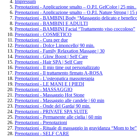
Impressum
Prenotazioni - Applicazione smalto – O.P.I. GelColor | 25 min..
Prenotazioni - Applicazione smalto – O.P.I. Nature Strong | 15
Prenotazioni - BAMBINI Body “Massaggio delicato e benefic
Prenotazioni - BAMBINI E ADULTI
Prenotazioni - BAMBINI Facial “Trattamento viso coccoloso”
Prenotazioni - COSMETICO
Prenotazioni - Cura per due
Prenotazioni - Dolce Limoncello| 90 min.
Prenotazioni - Family Relaxation Massage | 30
Prenotazioni - Glow Boost | Self Care
Prenotazioni - Hair SPA | Self Care
Prenotazioni - Il mio time out personalizzato
Prenotazioni - Il trattamento firmato A-ROSA
Prenotazioni - L'osteopatica massoterapia
Prenotazioni - LE MANI E I PIEDI
Prenotazioni - MASSAGGIO
Prenotazioni - Massaggio Hot Stone
Prenotazioni - Massaggio alle candele | 60 min
Prenotazioni - Onde del Garda| 90 min.
Prenotazioni - PRIVATE SPA SUITE
Prenotazioni - Permanente alle ciglia | 60 min
Prenotazioni - Prenotazioni
Prenotazioni - Rituale di massaggio in gravidanza “Mom to be
Prenotazioni - SELF CARE