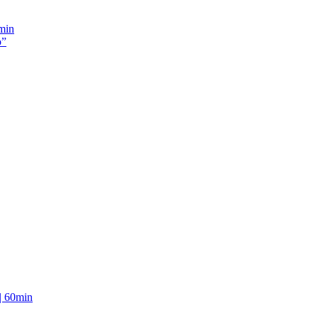
 min
o”
”| 60min